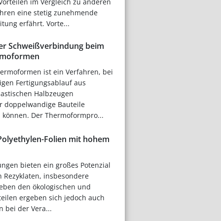
 Vorteilen im Vergleich zu anderen
ahren eine stetig zunehmende
itung erfährt. Vorte...
er Schweißverbindung beim
rmoformen
ermoformen ist ein Verfahren, bei
igen Fertigungsablauf aus
lastischen Halbzeugen
er doppelwandige Bauteile
n können. Der Thermoformpro...
olyethylen-Folien mit hohem
ngen bieten ein großes Potenzial
n Rezyklaten, insbesondere
 Neben den ökologischen und
eilen ergeben sich jedoch auch
bei der Vera...