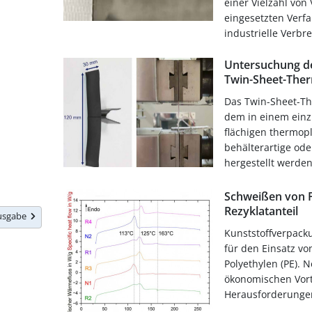
einer Vielzahl von
eingesetzten Verf
industrielle Verbre
Untersuchung d
Twin-Sheet-The
Das Twin-Sheet-Th
dem in einem einz
flächigen thermop
behälterartige od
hergestellt werde
Schweißen von P
Rezyklatanteil
Ausgabe
Kunststoffverpacku
für den Einsatz vo
Polyethylen (PE).
ökonomischen Vort
Herausforderungen 