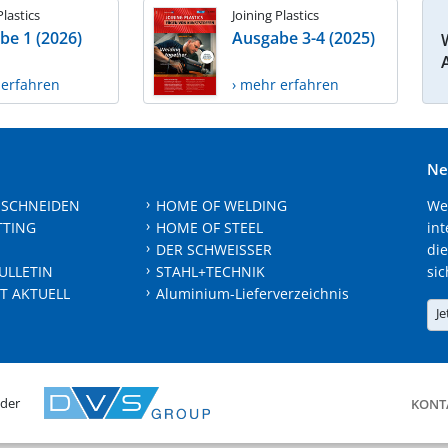
Plastics
Joining Plastics
be 1 (2026)
Ausgabe 3-4 (2025)
 erfahren
› mehr erfahren
Ne
 SCHNEIDEN
HOME OF WELDING
We
TTING
HOME OF STEEL
int
DER SCHWEISSER
die
ULLETIN
STAHL+TECHNIK
sic
T AKTUELL
Aluminium-Lieferverzeichnis
Je
 der
KONT