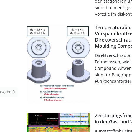
den stationären u
sind ihre niedrig
Vorteile im diskonti
Temperaturabhä
Vorspannkraftre
Direktverschrau
Moulding Comp
Direktverschraubu
Formmassen, wie s
Compound-Anwend
sind für Baugruppe
Funktionsanforderu
Ausgabe
Zerstörungsfrei
in der Gas- und
Kunststoffrohrleit