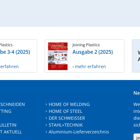
Plastics
Joining Plastics
be 3-4 (2025)
Ausgabe 2 (2025)
 erfahren
› mehr erfahren
Ne
 SCHNEIDEN
HOME OF WELDING
We
TTING
HOME OF STEEL
int
DER SCHWEISSER
die
ULLETIN
STAHL+TECHNIK
sic
T AKTUELL
Aluminium-Lieferverzeichnis
Je