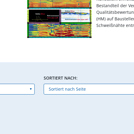
Bestandteil der Ve
Qualitätsbewertu
(HM) auf Baustell
Schweißnähte ent
SORTIERT NACH: