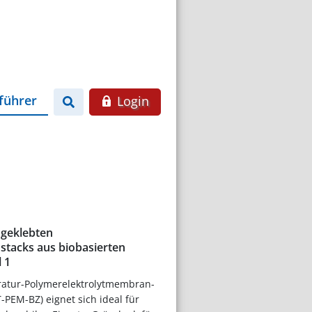
führer
Login
 geklebten
stacks aus biobasierten
l 1
atur-Polymerelektrolytmembran-
T-PEM-BZ) eignet sich ideal für