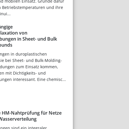
nd mobilen Einsatz. Gründe dafür
en Betriebstemperaturen und ihre
nui...
ngige
laxation von
bungen in Sheet- und Bulk
ounds
ngen in duroplastischen
ie bei Sheet- und Bulk-Molding-
ungen zum Einsatz kommen,
n mit Dichtigkeits- und
ngen interessant. Eine chemisc...
e HM-Nahtprüfung für Netze
 Wasserverteilung
ungen sind ein integraler