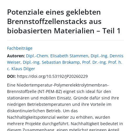
Potenziale eines geklebten
Brennstoffzellenstacks aus
biobasierten Materialien – Teil 1
Fachbeiträge
Autoren:
Dipl.-Chem. Elisabeth Stammen
,
Dipl.-Ing. Dennis
Weiser
,
Dipl.-Ing. Sebastian Brokamp
,
Prof. Dr.-Ing. Prof. h.
c. Klaus Dilger
DOI:
https://doi.org/10.53192/JP20260229
Eine Niedertemperatur-Polymerelektrolytmembran-
Brennstoffzelle (NT-PEM-BZ) eignet sich ideal für den
stationären und mobilen Einsatz. Gründe dafür sind ihre
niedrigen Betriebstemperaturen und ihre Vorteile im
diskontinuierlichen Betrieb. Um das
Nachhaltigkeitspotenzial weiter zu erhöhen, wurden
mehrere Projekte durchgeführt. Nachhaltigkeit bedeutet in
diesem Zusammenhang, einen möglichst geringen Anteil