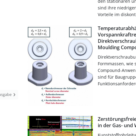
den stationären u
sind ihre niedrig
Vorteile im diskonti
Temperaturabhä
Vorspannkraftre
Direktverschrau
Moulding Comp
Direktverschraubu
Formmassen, wie s
Compound-Anwend
sind für Baugruppe
Funktionsanforderu
Ausgabe
Zerstörungsfrei
in der Gas- und
Kunststoffrohrleit