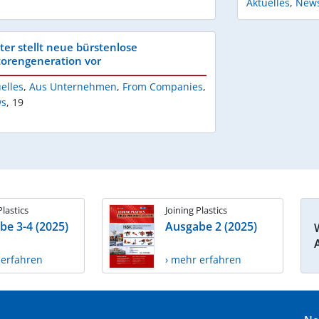
Aktuelles
,
New
ster stellt neue bürstenlose
orengeneration vor
elles
,
Aus Unternehmen
,
From Companies
,
s
,
19
Plastics
Joining Plastics
be 3-4 (2025)
Ausgabe 2 (2025)
 erfahren
› mehr erfahren