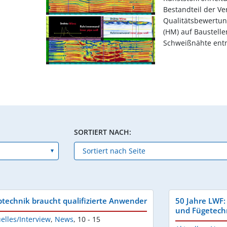
Bestandteil der Ve
Qualitätsbewertu
(HM) auf Baustell
Schweißnähte ent
SORTIERT NACH:
btechnik braucht qualifizierte Anwender
50 Jahre LWF:
und Fügetechn
elles/Interview
,
News
,
10 - 15