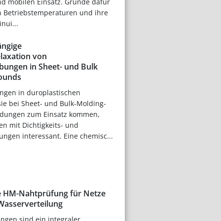
nd mobilen Einsatz. Gründe dafür
en Betriebstemperaturen und ihre
nui...
ngige
laxation von
bungen in Sheet- und Bulk
ounds
ngen in duroplastischen
ie bei Sheet- und Bulk-Molding-
ungen zum Einsatz kommen,
n mit Dichtigkeits- und
ngen interessant. Eine chemisc...
e HM-Nahtprüfung für Netze
 Wasserverteilung
ungen sind ein integraler