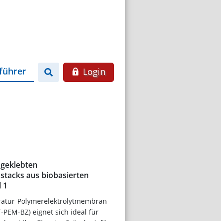
führer
Login
 geklebten
stacks aus biobasierten
l 1
atur-Polymerelektrolytmembran-
T-PEM-BZ) eignet sich ideal für