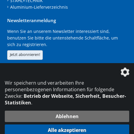
STAHL+TECHNIK
Aluminium-Lieferverzeichnis
Newsletteranmeldung
Wenn Sie an unserem Newsletter interessiert sind,
benutzen Sie bitte die untenstehende Schaltfläche, um
sich zu registrieren.
Jetzt abonnieren!
Die DVS Media GmbH ist ein Unternehmen der
Wir speichern und verarbeiten Ihre
personenbezogenen Informationen für folgende
Zwecke:
Betrieb der Webseite, Sicherheit, Besucher-
Statistiken
.
KONTAKT
IMPRESSUM
DATENSCHUTZ
Ablehnen
216.73.216.214
© 2026 DVS Media GmbH
Alle akzeptieren