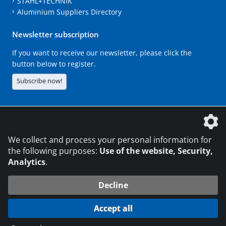
STAHL+TECHNIK
Aluminium Suppliers Directory
Newsletter subscription
If you want to receive our newsletter, please click the
button below to register.
Subscribe now!
The DVS Media GmbH is a company of the
We collect and process your personal information for
the following purposes:
Use of the website, Security,
Analytics
.
CONTACT
LEGAL NOTICES
DATA PRIVACY
Decline
216.73.217.172
© 2026 DVS Media GmbH
Accept all
Data protection settings