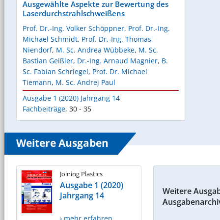
Ausgewählte Aspekte zur Bewertung des
Laserdurchstrahlschweißens
Prof. Dr.-Ing. Volker Schöppner
,
Prof. Dr.-Ing.
Michael Schmidt
,
Prof. Dr.-Ing. Thomas
Niendorf
,
M. Sc. Andrea Wübbeke
,
M. Sc.
Bastian Geißler
,
Dr.-Ing. Arnaud Magnier
,
B.
Sc. Fabian Schriegel
,
Prof. Dr. Michael
Tiemann
,
M. Sc. Andrej Paul
Ausgabe 1 (2020) Jahrgang 14
Fachbeiträge
,
30 - 35
Weitere Ausgaben
Joining Plastics
Ausgabe 1 (2020)
Weitere Ausga
Jahrgang 14
Ausgabenarchi
› mehr erfahren