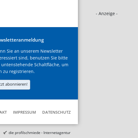
- Anzeige -
wsletteranmeldung
nn Sie an unserem Newsletter
eressiert sind, benutzen Sie bitte
 untenstehende Schaltfläche, um
h zu registrieren.
tzt abonnieren!
AKT
IMPRESSUM
DATENSCHUTZ
die profilschmiede - Internetagentur