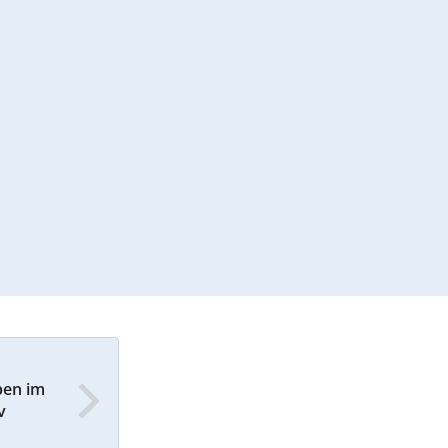
ben im
v