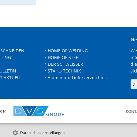
Ne
 SCHNEIDEN
HOME OF WELDING
We
TTING
HOME OF STEEL
int
DER SCHWEISSER
die
ULLETIN
STAHL+TECHNIK
sic
T AKTUELL
Aluminium-Lieferverzeichnis
Je
 der
KONT
Datenschutzeinstellungen