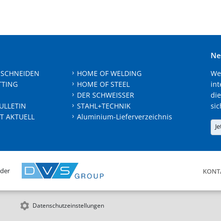
Ne
 SCHNEIDEN
HOME OF WELDING
We
TTING
HOME OF STEEL
int
DER SCHWEISSER
die
ULLETIN
STAHL+TECHNIK
sic
T AKTUELL
Aluminium-Lieferverzeichnis
Je
 der
KONT
Datenschutzeinstellungen