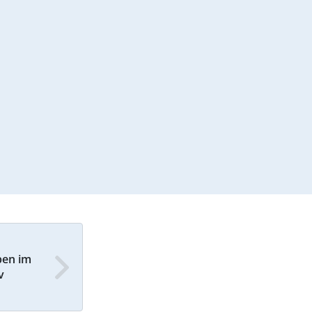
ben im
v