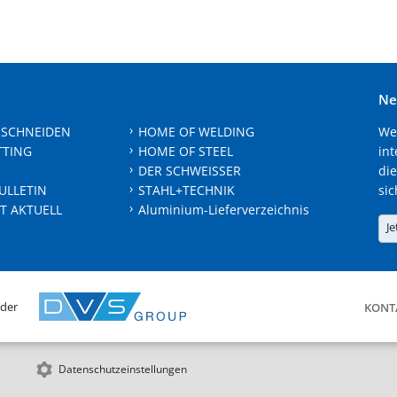
Ne
 SCHNEIDEN
HOME OF WELDING
We
TTING
HOME OF STEEL
int
DER SCHWEISSER
die
ULLETIN
STAHL+TECHNIK
sic
T AKTUELL
Aluminium-Lieferverzeichnis
Je
 der
KONT
Datenschutzeinstellungen