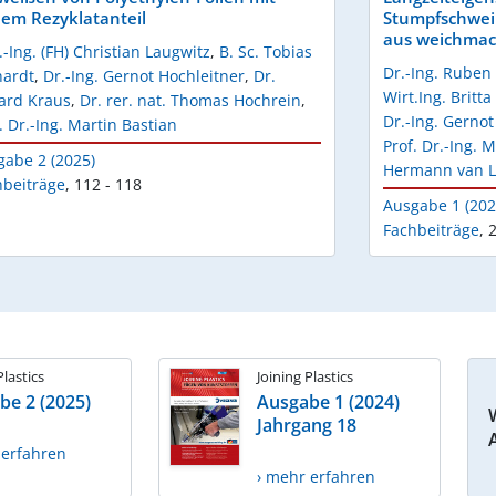
em Rezyklatanteil
Stumpfschwei
aus weichmac
.-Ing. (FH) Christian Laugwitz
,
B. Sc. Tobias
Dr.-Ing. Ruben 
hardt
,
Dr.-Ing. Gernot Hochleitner
,
Dr.
Wirt.Ing. Britta
ard Kraus
,
Dr. rer. nat. Thomas Hochrein
,
Dr.-Ing. Gernot
. Dr.-Ing. Martin Bastian
Prof. Dr.-Ing. 
gabe 2 (2025)
Hermann van L
hbeiträge
,
112 - 118
Ausgabe 1 (202
Fachbeiträge
,
2
Plastics
Joining Plastics
be 2 (2025)
Ausgabe 1 (2024)
Jahrgang 18
 erfahren
› mehr erfahren