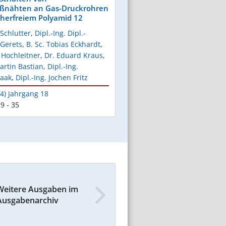
ßnähten an Gas-Druckrohren
herfreiem Polyamid 12
Schlutter
,
Dipl.-Ing. Dipl.-
 Gerets
,
B. Sc. Tobias Eckhardt
,
 Hochleitner
,
Dr. Eduard Kraus
,
Martin Bastian
,
Dipl.-Ing.
aak
,
Dipl.-Ing. Jochen Fritz
4) Jahrgang 18
9 - 35
Weitere Ausgaben im
Ausgabenarchiv