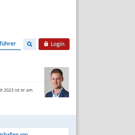
führer
Login
t 2023 ist er am
schaften von