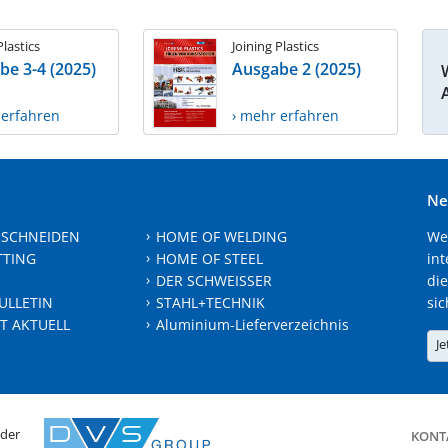
Plastics
Joining Plastics
be 3-4 (2025)
Ausgabe 2 (2025)
 erfahren
› mehr erfahren
Ne
 SCHNEIDEN
HOME OF WELDING
We
TTING
HOME OF STEEL
int
DER SCHWEISSER
die
ULLETIN
STAHL+TECHNIK
sic
T AKTUELL
Aluminium-Lieferverzeichnis
Je
 der
KONT