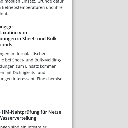
nd mobilen Einsatz. Gründe dafür
en Betriebstemperaturen und ihre
nui...
ngige
laxation von
bungen in Sheet- und Bulk
ounds
ngen in duroplastischen
ie bei Sheet- und Bulk-Molding-
ungen zum Einsatz kommen,
n mit Dichtigkeits- und
ngen interessant. Eine chemisc...
e HM-Nahtprüfung für Netze
 Wasserverteilung
ungen sind ein integraler