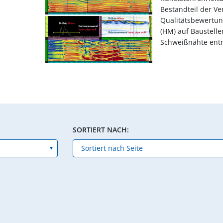
Bestandteil der Ve
Qualitätsbewertu
(HM) auf Baustell
Schweißnähte ent
SORTIERT NACH: