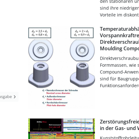
den stationären u
sind ihre niedrig
Vorteile im diskonti
Temperaturabhä
Vorspannkraftre
Direktverschrau
Moulding Comp
Direktverschraubu
Formmassen, wie s
Compound-Anwend
sind für Baugruppe
Funktionsanforderu
Ausgabe
Zerstörungsfrei
in der Gas- und
Kunststoffrohrleit