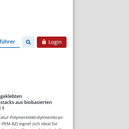
führer
Login
 geklebten
stacks aus biobasierten
l 1
atur-Polymerelektrolytmembran-
T-PEM-BZ) eignet sich ideal für