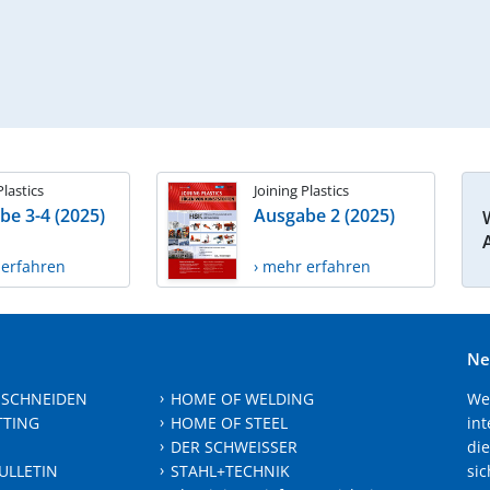
Plastics
Joining Plastics
be 3-4 (2025)
Ausgabe 2 (2025)
 erfahren
› mehr erfahren
Ne
 SCHNEIDEN
HOME OF WELDING
We
TTING
HOME OF STEEL
int
DER SCHWEISSER
die
ULLETIN
STAHL+TECHNIK
sic