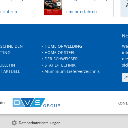
 erfahren
› mehr erfahren
Ne
 SCHNEIDEN
HOME OF WELDING
We
TTING
HOME OF STEEL
int
DER SCHWEISSER
die
ULLETIN
STAHL+TECHNIK
sic
T AKTUELL
Aluminium-Lieferverzeichnis
Je
 der
KONT
Datenschutzeinstellungen