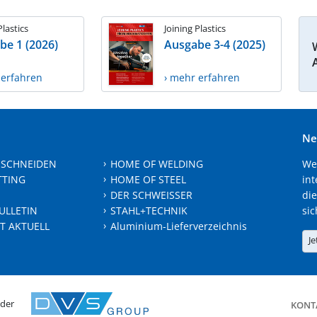
Plastics
Joining Plastics
be 1 (2026)
Ausgabe 3-4 (2025)
 erfahren
› mehr erfahren
Ne
 SCHNEIDEN
HOME OF WELDING
We
TTING
HOME OF STEEL
int
DER SCHWEISSER
die
ULLETIN
STAHL+TECHNIK
sic
T AKTUELL
Aluminium-Lieferverzeichnis
Je
 der
KONT