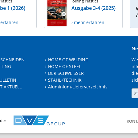
Plastics
Joining Plastics
be 1 (2026)
Ausgabe 3-4 (2025)
 erfahren
› mehr erfahren
Ne
 SCHNEIDEN
HOME OF WELDING
We
TTING
HOME OF STEEL
int
DER SCHWEISSER
die
ULLETIN
STAHL+TECHNIK
sic
T AKTUELL
Aluminium-Lieferverzeichnis
Je
 der
KONT