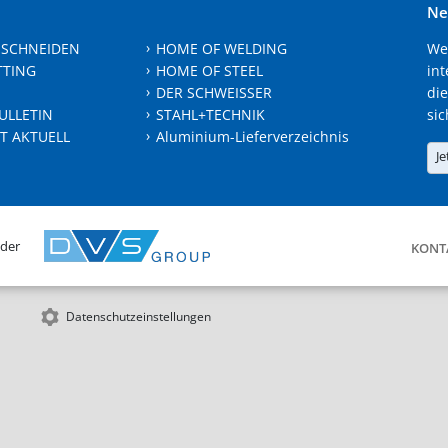
Ne
 SCHNEIDEN
HOME OF WELDING
We
TTING
HOME OF STEEL
int
DER SCHWEISSER
die
ULLETIN
STAHL+TECHNIK
sic
T AKTUELL
Aluminium-Lieferverzeichnis
Je
 der
KONT
Datenschutzeinstellungen