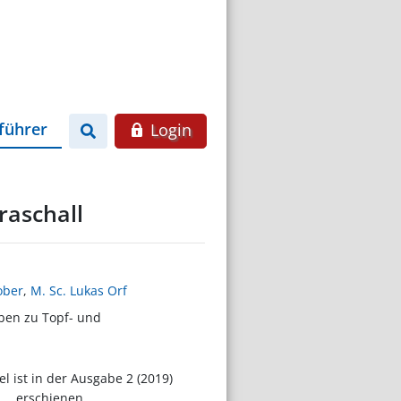
führer
Login
raschall
ober
,
M. Sc. Lukas Orf
ben zu Topf- und
el ist in der Ausgabe 2 (2019)
erschienen.