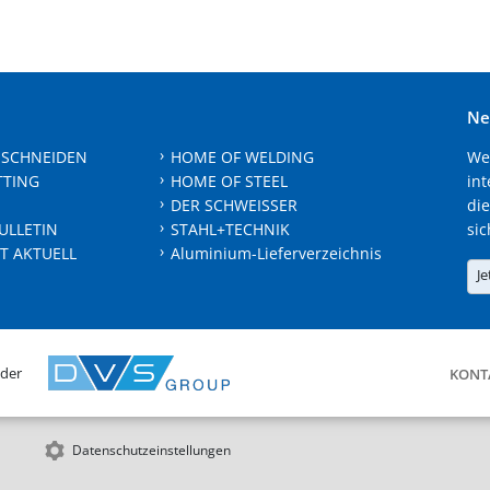
Ne
 SCHNEIDEN
HOME OF WELDING
We
TTING
HOME OF STEEL
int
DER SCHWEISSER
die
ULLETIN
STAHL+TECHNIK
sic
T AKTUELL
Aluminium-Lieferverzeichnis
Je
 der
KONT
Datenschutzeinstellungen