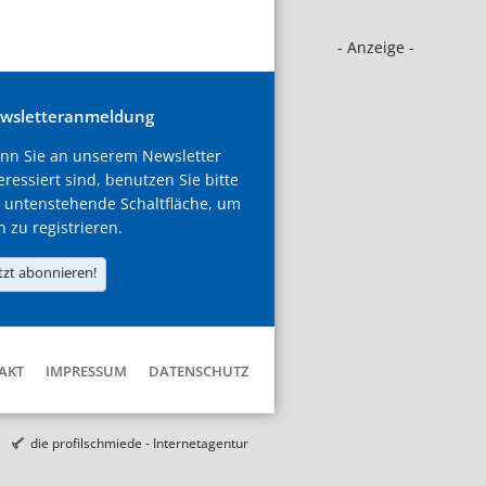
- Anzeige -
wsletteranmeldung
nn Sie an unserem Newsletter
eressiert sind, benutzen Sie bitte
 untenstehende Schaltfläche, um
h zu registrieren.
tzt abonnieren!
AKT
IMPRESSUM
DATENSCHUTZ
die profilschmiede - Internetagentur