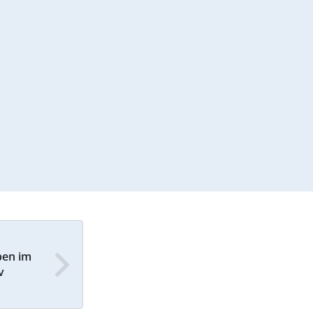
ben im
v