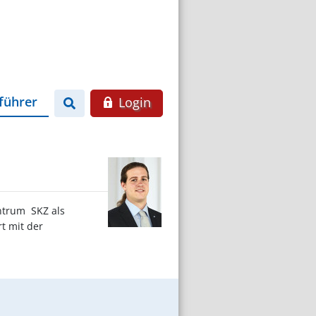
führer
Login
trum  SKZ als
t mit der