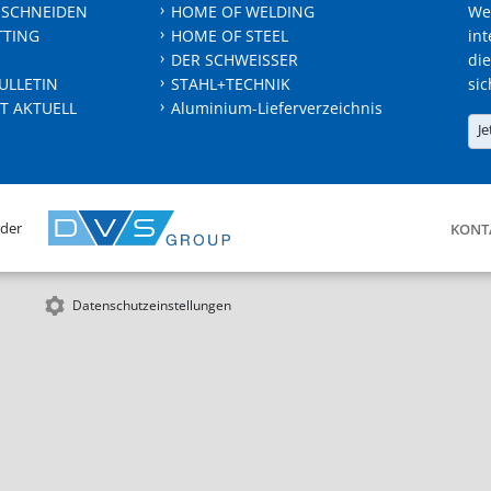
 SCHNEIDEN
HOME OF WELDING
We
TTING
HOME OF STEEL
int
DER SCHWEISSER
die
ULLETIN
STAHL+TECHNIK
sic
T AKTUELL
Aluminium-Lieferverzeichnis
Je
 der
KONT
Datenschutzeinstellungen