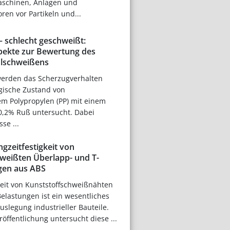
aschinen, Anlagen und
en vor Partikeln und...
– schlecht geschweißt:
pekte zur Bewertung des
hlschweißens
 werden das Scherzugverhalten
gische Zustand von
m Polypropylen (PP) mit einem
0,2% Ruß untersucht. Dabei
se ...
gzeitfestigkeit von
hweißten Überlapp- und T-
gen aus ABS
keit von Kunststoffschweißnähten
elastungen ist ein wesentliches
uslegung industrieller Bauteile.
röffentlichung untersucht diese ...