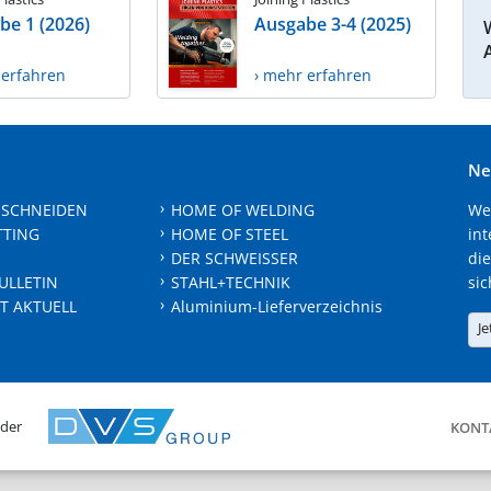
be 1 (2026)
Ausgabe 3-4 (2025)
 erfahren
› mehr erfahren
Ne
 SCHNEIDEN
HOME OF WELDING
We
TTING
HOME OF STEEL
int
DER SCHWEISSER
die
ULLETIN
STAHL+TECHNIK
sic
T AKTUELL
Aluminium-Lieferverzeichnis
Je
 der
KONT