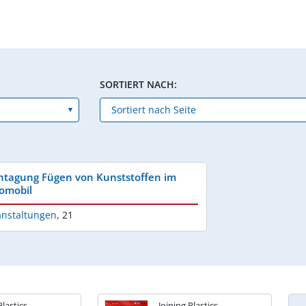
SORTIERT NACH:
htagung Fügen von Kunststoffen im
omobil
anstaltungen
,
21
Plastics
Joining Plastics