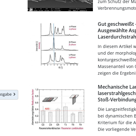
zum Schutz der M
Verbrennungsmotor
Gut geschweißt 
Ausgewählte As
Laserdurchstra
In diesem Artikel
und der morpholo
konturgeschweißte
Massenanteil von 
zeigen die Ergebnis
Mechanische Lan
laserstrahlgesc
Ausgabe
Stoß-Verbindun
Die Langzeitfestig
bei dynamischen B
Kriterium für die A
Die vorliegende Ve