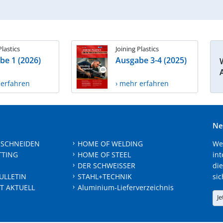
Plastics
Joining Plastics
be 1 (2026)
Ausgabe 3-4 (2025)
 erfahren
› mehr erfahren
Ne
 SCHNEIDEN
HOME OF WELDING
We
TTING
HOME OF STEEL
int
DER SCHWEISSER
die
ULLETIN
STAHL+TECHNIK
sic
T AKTUELL
Aluminium-Lieferverzeichnis
Je