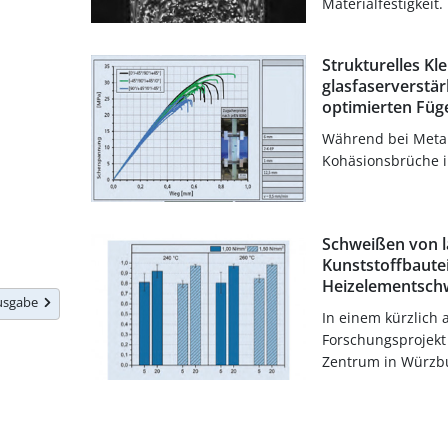
Materialfestigkeit.
Strukturelles Kl
glasfaserverstär
optimierten Füg
Während bei Metal
Kohäsionsbrüche in
Schweißen von l
Kunststoffbauteil
Heizelementsch
Ausgabe
In einem kürzlich
Forschungsprojekt
Zentrum in Würzbu