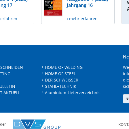
ang 17
Jahrgang 16
 erfahren
› mehr erfahren
Ne
 SCHNEIDEN
HOME OF WELDING
We
TTING
HOME OF STEEL
int
DER SCHWEISSER
die
ULLETIN
STAHL+TECHNIK
sic
T AKTUELL
Aluminium-Lieferverzeichnis
Je
 der
KONT