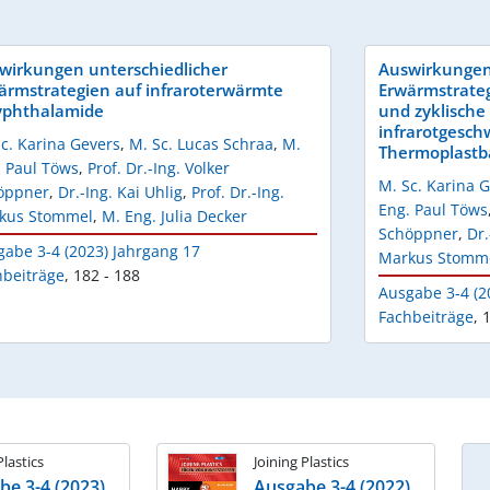
wirkungen unterschiedlicher
Auswirkungen
ärmstrategien auf infraroterwärmte
Erwärmstrateg
yphthalamide
und zyklische
infrarotgesch
c. Karina Gevers
,
M. Sc. Lucas Schraa
,
M.
Thermoplastb
. Paul Töws
,
Prof. Dr.-Ing. Volker
M. Sc. Karina 
öppner
,
Dr.-Ing. Kai Uhlig
,
Prof. Dr.-Ing.
Eng. Paul Töws
kus Stommel
,
M. Eng. Julia Decker
Schöppner
,
Dr.
gabe 3-4 (2023) Jahrgang 17
Markus Stomm
hbeiträge
,
182 - 188
Ausgabe 3-4 (2
Fachbeiträge
,
1
Plastics
Joining Plastics
be 3-4 (2023)
Ausgabe 3-4 (2022)