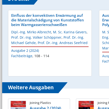
Einfluss der konvektiven Erwärmung auf
Aus
die Materialschädigung von Kunststoffen
Erw
beim Warmgasserienschweißen
Pol
Dipl.-Ing. Mirko Albrecht
,
M. Sc. Karina Gevers
,
M. S
Prof. Dr.-Ing. Volker Schöppner
,
Prof. Dr.-Ing.
Eng
Michael Gehde
,
Prof. Dr.-Ing. Andreas Seefried
Sch
Mar
Ausgabe 2 (2024)
Fachbeiträge
,
108 - 114
Aus
Fac
Weitere Ausgaben
Joining Plastics
Joining 
Ausgabe 2 (2024)
Ausga