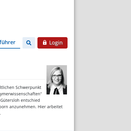
führer
Login
altlichen Schwerpunkt
olymerwissenschaften“
 Gütersloh entschied
rborn anzunehmen. Hier arbeitet
.