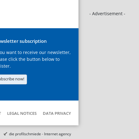
- Advertisement -
wsletter subscription
you want to receive our newsletter,
ase click the button below to
ister.
ubscribe now!
T
LEGAL NOTICES
DATA PRIVACY
die profilschmiede - Internet agency