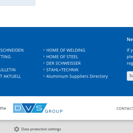
Ne
 SCHNEIDEN
HOME OF WELDING
If 
TTING
HOME OF STEEL
ple
DER SCHWEISSER
reg
ULLETIN
STAHL+TECHNIK
S
T AKTUELL
Aluminium Suppliers Directory
 the
CONTAC
Data protection settings