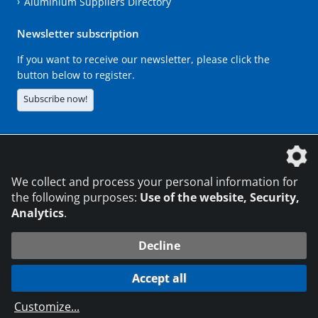
Aluminium Suppliers Directory
Newsletter subscription
If you want to receive our newsletter, please click the
button below to register.
Subscribe now!
The DVS Media GmbH is a company of the
We collect and process your personal information for
the following purposes:
Use of the website, Security,
Analytics
.
CONTACT
LEGAL NOTICES
DATA PRIVACY
Decline
216.73.217.0
© 2026 DVS Media GmbH
Accept all
Data protection settings
Customize
...
die profilschmiede - Internet agency