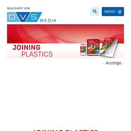
REALISIERT VON
MENÜ
- Anzeige -