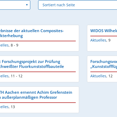
ebnisse der aktuellen Composites-
WIDOS Wilhe
kterhebung
Aktuelles
,
9
elles
,
8 - 9
: Forschungsprojekt zur Prüfung
Forschungsvo
chweißter Fluorkunststoffbauteile
„Kunststofffü
elles
,
11 - 12
Aktuelles
,
12
H Aachen ernennt Achim Grefenstein
 außerplanmäßigen Professor
elles
,
13