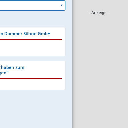
- Anzeige -
lm Dommer Söhne GmbH
rhaben zum
gen“