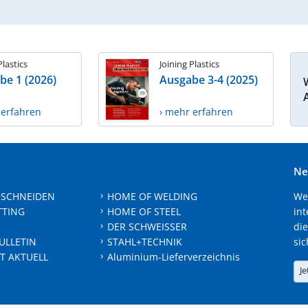
Plastics
Joining Plastics
be 1 (2026)
Ausgabe 3-4 (2025)
 erfahren
› mehr erfahren
Ne
 SCHNEIDEN
HOME OF WELDING
We
TTING
HOME OF STEEL
int
DER SCHWEISSER
die
ULLETIN
STAHL+TECHNIK
sic
T AKTUELL
Aluminium-Lieferverzeichnis
Je