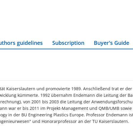
uthors guidelines
Subscription
Buyer's Guide
ät Kaiserslautern und promovierte 1989. Anschließend trat er d
twicklung kümmerte. 1992 übernahm Endemann die Leitung der Baut
Berechnung), von 2001 bis 2003 die Leitung der Anwendungsforsch
 Dann war er bis 2011 im Projekt-Management und QMB/UMB sowie St
nology in der BU Engineering Plastics Europe. Professor Endemann is
ingenieurwesen" und Honorarprofessor an der TU Kaiserslautern.