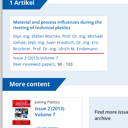
1 Artikel
Material and process influences during the
riveting of technical plastics
Dipl.-Ing. Stefan Mochev
,
Prof. Dr.-Ing. Michael
Gehde
,
Dipl.-Ing. Sven Friedrich
,
Dr.-Ing. Eric
Brückner
,
Prof. Dr.-Ing. Ulrich M. Endemann
Issue 2 (2013) Volume 7
Peer-reviewed papers
,
98 - 103
More content
Joining Plastics
Issue 2 (2013)
Find more issue
Volume 7
archive
› learn more