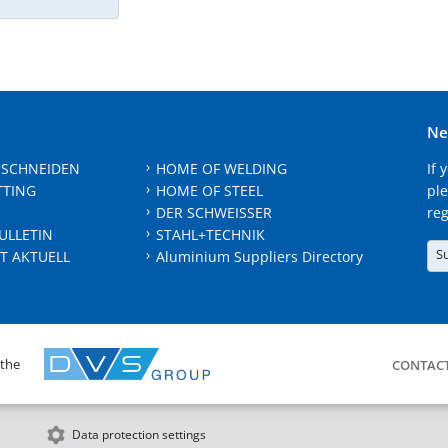
Ne
 SCHNEIDEN
HOME OF WELDING
If 
TTING
HOME OF STEEL
ple
DER SCHWEISSER
reg
ULLETIN
STAHL+TECHNIK
S
T AKTUELL
Aluminium Suppliers Directory
 the
CONTAC
Data protection settings