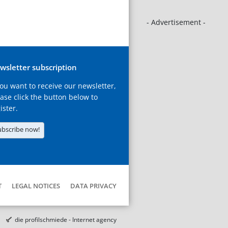
- Advertisement -
wsletter subscription
you want to receive our newsletter,
ase click the button below to
ister.
ubscribe now!
T
LEGAL NOTICES
DATA PRIVACY
die profilschmiede - Internet agency