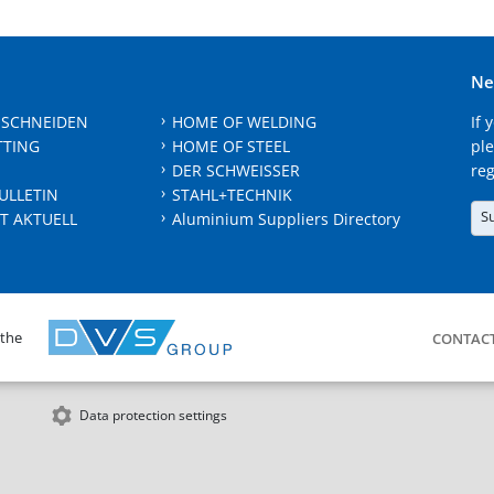
Ne
 SCHNEIDEN
HOME OF WELDING
If 
TTING
HOME OF STEEL
ple
DER SCHWEISSER
reg
ULLETIN
STAHL+TECHNIK
S
T AKTUELL
Aluminium Suppliers Directory
 the
CONTAC
Data protection settings