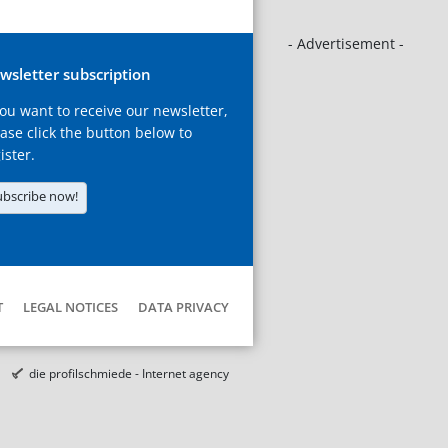
- Advertisement -
wsletter subscription
you want to receive our newsletter,
ase click the button below to
ister.
ubscribe now!
T
LEGAL NOTICES
DATA PRIVACY
die profilschmiede - Internet agency