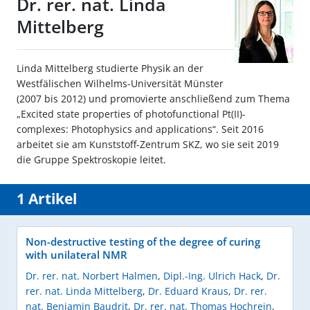
Dr. rer. nat. Linda
Mittelberg
Linda Mittelberg studierte Physik an der
Westfälischen Wilhelms-Universität Münster
(2007 bis 2012) und promovierte anschließend zum Thema
„Excited state properties of photofunctional Pt(II)-
complexes: Photophysics and applications“. Seit 2016
arbeitet sie am Kunststoff-Zentrum SKZ, wo sie seit 2019
die Gruppe Spektroskopie leitet.
1 Artikel
Non-destructive testing of the degree of curing
with unilateral NMR
Dr. rer. nat. Norbert Halmen
,
Dipl.-Ing. Ulrich Hack
,
Dr.
rer. nat. Linda Mittelberg
,
Dr. Eduard Kraus
,
Dr. rer.
nat. Benjamin Baudrit
,
Dr. rer. nat. Thomas Hochrein
,