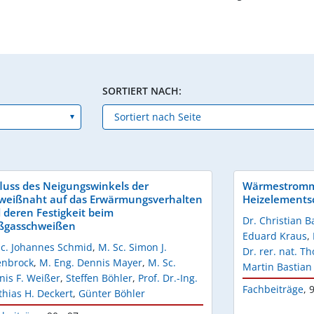
SORTIERT NACH:
fluss des Neigungswinkels der
Wärmestromm
weißnaht auf das Erwärmungsverhalten
Heizelements
 deren Festigkeit beim
Dr. Christian B
ßgasschweißen
Eduard Kraus
,
Sc. Johannes Schmid
,
M. Sc. Simon J.
Dr. rer. nat. 
enbrock
,
M. Eng. Dennis Mayer
,
M. Sc.
Martin Bastian
nis F. Weißer
,
Steffen Böhler
,
Prof. Dr.-Ing.
Fachbeiträge
,
9
hias H. Deckert
,
Günter Böhler