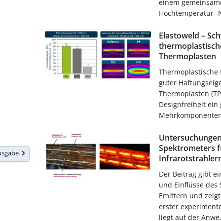
einem gemeinsamen
Hochtemperatur- NM
Elastoweld – Sc
thermoplastisch
Thermoplasten
Thermoplastische 
guter Haftungseig
Thermoplasten (TP)
Designfreiheit ein 
Mehrkomponenten
Untersuchungen 
Spektrometers fu
Ausgabe
Infrarotstrahler
Der Beitrag gibt e
und Einflüsse des
Emittern und zeig
erster experimente
liegt auf der Anwe.