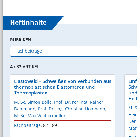
Heftinhalte
RUBRIKEN:
4 / 32 ARTIKEL:
Elastoweld – Schweißen von Verbunden aus
Ein
thermoplastischen Elastomeren und
Sch
Thermoplasten
und
Hei
M. Sc. Simon Bölle
,
Prof. Dr. rer. nat. Rainer
M. 
Dahlmann
,
Prof. Dr.-Ing. Christian Hopmann
,
Hei
M. Sc. Max Weihermüller
Den
Fachbeiträge
,
82 - 89
Matt