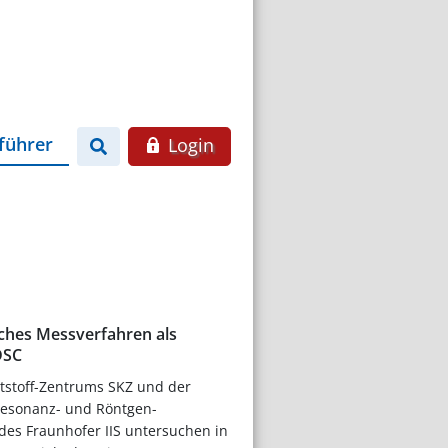
führer
Login
ches Messverfahren als
DSC
tstoff-Zentrums SKZ und der
resonanz- und Röntgen-
des Fraunhofer IIS untersuchen in