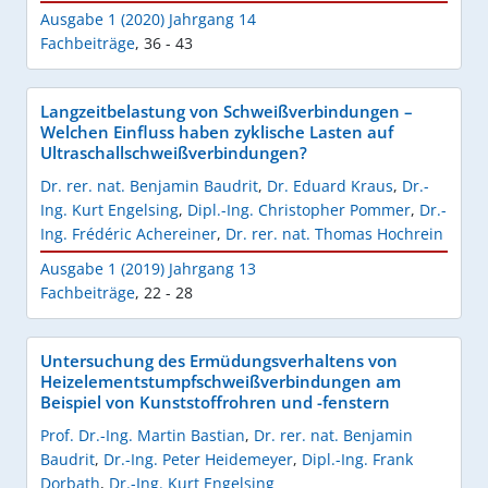
Ausgabe 1 (2020) Jahrgang 14
Fachbeiträge
,
36 - 43
Langzeitbelastung von Schweißverbindungen –
Welchen Einfluss haben zyklische Lasten auf
Ultraschallschweißverbindungen?
Dr. rer. nat. Benjamin Baudrit
,
Dr. Eduard Kraus
,
Dr.-
Ing. Kurt Engelsing
,
Dipl.-Ing. Christopher Pommer
,
Dr.-
Ing. Frédéric Achereiner
,
Dr. rer. nat. Thomas Hochrein
Ausgabe 1 (2019) Jahrgang 13
Fachbeiträge
,
22 - 28
Untersuchung des Ermüdungsverhaltens von
Heizelementstumpfschweißverbindungen am
Beispiel von Kunststoffrohren und -fenstern
Prof. Dr.-Ing. Martin Bastian
,
Dr. rer. nat. Benjamin
Baudrit
,
Dr.-Ing. Peter Heidemeyer
,
Dipl.-Ing. Frank
Dorbath
,
Dr.-Ing. Kurt Engelsing