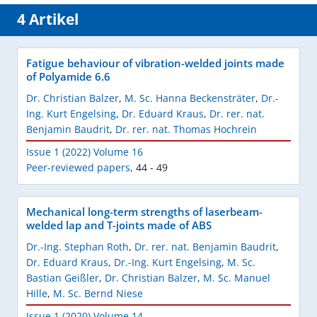
4 Artikel
Fatigue behaviour of vibration-welded joints made
of Polyamide 6.6
Dr. Christian Balzer
,
M. Sc. Hanna Beckensträter
,
Dr.-
Ing. Kurt Engelsing
,
Dr. Eduard Kraus
,
Dr. rer. nat.
Benjamin Baudrit
,
Dr. rer. nat. Thomas Hochrein
Issue 1 (2022) Volume 16
Peer-reviewed papers
,
44 - 49
Mechanical long-term strengths of laserbeam-
welded lap and T-joints made of ABS
Dr.-Ing. Stephan Roth
,
Dr. rer. nat. Benjamin Baudrit
,
Dr. Eduard Kraus
,
Dr.-Ing. Kurt Engelsing
,
M. Sc.
Bastian Geißler
,
Dr. Christian Balzer
,
M. Sc. Manuel
Hille
,
M. Sc. Bernd Niese
Issue 1 (2020) Volume 14