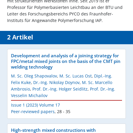
mit strukturierten Werkstoffen inne. Seit 2019 ist er
Professor für Polymerbasierten Leichtbau an der BTU und
Leiter des Forschungsbereichs PYCO des Fraunhofer-
Instituts für Angewandte Polymerforschung IAP.
2 Artikel
Development and analysis of a joining strategy for
FPC/metal mixed joints on the basis of the CMT pin
welding technology
M. Sc. Oleg Shapovalov
,
M. Sc. Lucas Ost
,
Dipl.-Ing.
Felix Kuke
,
Dr.-Ing. Nikolay Doynov
,
M. Sc. Marcello
Ambrosio
,
Prof. Dr.-Ing. Holger Seidlitz
,
Prof. Dr.-Ing.
Vesselin Michailov
Issue 1 (2023) Volume 17
Peer-reviewed papers
,
28 - 35
High-strength mixed constructions with