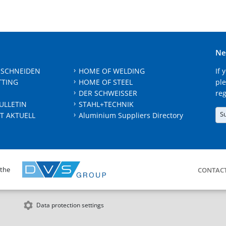
Ne
 SCHNEIDEN
HOME OF WELDING
If 
TTING
HOME OF STEEL
ple
DER SCHWEISSER
reg
ULLETIN
STAHL+TECHNIK
S
T AKTUELL
Aluminium Suppliers Directory
 the
CONTAC
Data protection settings