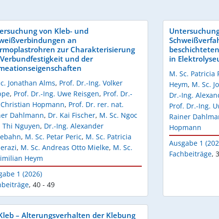
ersuchung von Kleb- und
Untersuchung
weißverbindungen an
Schweißverfa
rmoplastrohren zur Charakterisierung
beschichtete
 Verbundfestigkeit und der
in Elektrolys
meationseigenschaften
M. Sc. Patricia
Sc. Jonathan Alms
,
Prof. Dr.-Ing. Volker
Heym
,
M. Sc. J
ppe
,
Prof. Dr.-Ing. Uwe Reisgen
,
Prof. Dr.-
Dr.-Ing. Alexa
. Christian Hopmann
,
Prof. Dr. rer. nat.
Prof. Dr.-Ing. 
ner Dahlmann
,
Dr. Kai Fischer
,
M. Sc. Ngoc
Rainer Dahlm
 Thi Nguyen
,
Dr.-Ing. Alexander
Hopmann
iebahn
,
M. Sc. Petar Peric
,
M. Sc. Patricia
Ausgabe 1 (202
erazi
,
M. Sc. Andreas Otto Mielke
,
M. Sc.
Fachbeiträge
,
3
imilian Heym
gabe 1 (2026)
hbeiträge
,
40 - 49
Kleb – Alterungsverhalten der Klebung