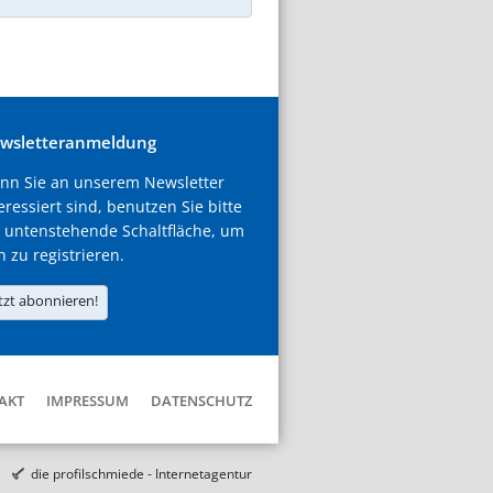
wsletteranmeldung
nn Sie an unserem Newsletter
eressiert sind, benutzen Sie bitte
 untenstehende Schaltfläche, um
h zu registrieren.
tzt abonnieren!
AKT
IMPRESSUM
DATENSCHUTZ
die profilschmiede - Internetagentur