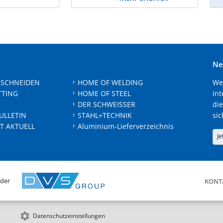
Ne
 SCHNEIDEN
HOME OF WELDING
We
TTING
HOME OF STEEL
int
DER SCHWEISSER
die
ULLETIN
STAHL+TECHNIK
sic
T AKTUELL
Aluminium-Lieferverzeichnis
Je
 der
KONT
Datenschutzeinstellungen