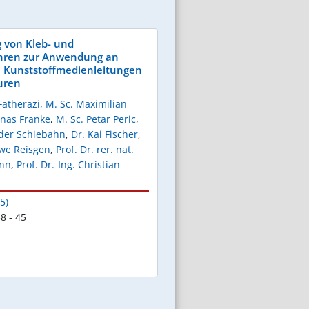
 von Kleb- und
hren zur Anwendung an
n Kunststoffmedienleitungen
euren
 Fatherazi
,
M. Sc. Maximilian
onas Franke
,
M. Sc. Petar Peric
,
nder Schiebahn
,
Dr. Kai Fischer
,
Uwe Reisgen
,
Prof. Dr. rer. nat.
ann
,
Prof. Dr.-Ing. Christian
5)
8 - 45