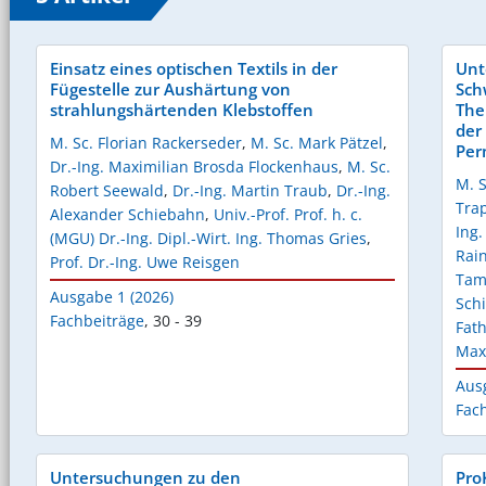
Einsatz eines optischen Textils in der
Unt
Fügestelle zur Aushärtung von
Sch
strahlungshärtenden Klebstoffen
The
der
M. Sc. Florian Rackerseder
,
M. Sc. Mark Pätzel
,
Per
Dr.-Ing. Maximilian Brosda Flockenhaus
,
M. Sc.
M. 
Robert Seewald
,
Dr.-Ing. Martin Traub
,
Dr.-Ing.
Tra
Alexander Schiebahn
,
Univ.-Prof. Prof. h. c.
Ing
(MGU) Dr.-Ing. Dipl.-Wirt. Ing. Thomas Gries
,
Rai
Prof. Dr.-Ing. Uwe Reisgen
Tam
Ausgabe 1 (2026)
Sch
Fachbeiträge
,
30 - 39
Fath
Max
Aus
Fac
Untersuchungen zu den
Pro