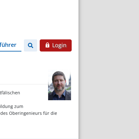
führer
Login
tfälischen
bildung zum
 des Oberingenieurs für die