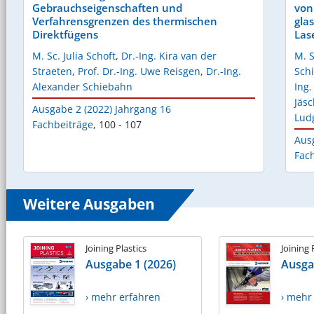
Gebrauchseigenschaften und
von
Verfahrensgrenzen des thermischen
gla
Direktfügens
Las
M. Sc. Julia Schoft
,
Dr.-Ing. Kira van der
M. S
Straeten
,
Prof. Dr.-Ing. Uwe Reisgen
,
Dr.-Ing.
Sch
Alexander Schiebahn
Ing
Jäs
Ausgabe 2 (2022) Jahrgang 16
Lud
Fachbeiträge
,
100 - 107
Aus
Fac
Weitere Ausgaben
Joining Plastics
Joining 
Ausgabe 1 (2026)
Ausga
› mehr erfahren
› mehr