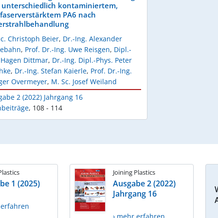
 unterschiedlich kontaminiertem,
sfaserverstärktem PA6 nach
erstrahlbehandlung
c. Christoph Beier
,
Dr.-Ing. Alexander
iebahn
,
Prof. Dr.-Ing. Uwe Reisgen
,
Dipl.-
. Hagen Dittmar
,
Dr.-Ing. Dipl.-Phys. Peter
chke
,
Dr.-Ing. Stefan Kaierle
,
Prof. Dr.-Ing.
ger Overmeyer
,
M. Sc. Josef Weiland
gabe 2 (2022) Jahrgang 16
hbeiträge
,
108 - 114
Plastics
Joining Plastics
be 1 (2025)
Ausgabe 2 (2022)
Jahrgang 16
 erfahren
› mehr erfahren