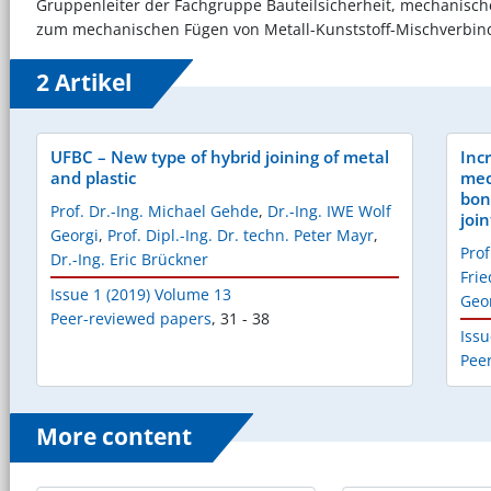
Gruppenleiter der Fachgruppe Bauteilsicherheit, mechanisch
zum mechanischen Fügen von Metall-Kunststoff-Mischverbin
2 Artikel
UFBC – New type of hybrid joining of metal
Inc
and plastic
mec
bon
Prof. Dr.-Ing. Michael Gehde
,
Dr.-Ing. IWE Wolf
join
Georgi
,
Prof. Dipl.-Ing. Dr. techn. Peter Mayr
,
Prof
Dr.-Ing. Eric Brückner
Frie
Issue 1 (2019) Volume 13
Geo
Peer-reviewed papers
,
31 - 38
Issu
Pee
More content