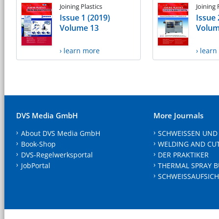
Joining Plastics
Joining 
Issue 1 (2019)
Issue 
Volume 13
Volum
› learn more
› lear
DVS Media GmbH
More Journals
About DVS Media GmbH
SCHWEISSEN UND
Book-Shop
WELDING AND CU
DVS-Regelwerksportal
DER PRAKTIKER
JobPortal
THERMAL SPRAY B
SCHWEISSAUFSICH