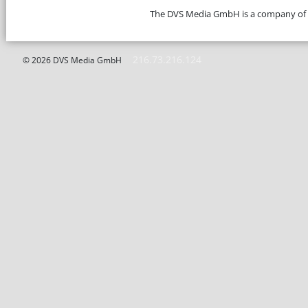
The DVS Media GmbH is a company of
216.73.216.124
© 2026 DVS Media GmbH