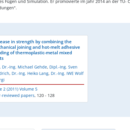
es Fügen und Simulation. Er promovierte im Jahr 2014 an der TU-
dungen".
rease in strength by combining the
hanical joining and hot-melt adhesive
ding of thermoplastic-metal mixed
ts
. Dr.-Ing. Michael Gehde
,
Dipl.-Ing. Sven
drich
,
Dr.-Ing. Heiko Lang
,
Dr.-Ing. IWE Wolf
rgi
e 2 (2011) Volume 5
r-reviewed papers
,
120 - 128