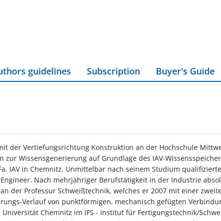
uthors guidelines
Subscription
Buyer's Guide
t der Vertiefungsrichtung Konstruktion an der Hochschule Mittweid
den zur Wissensgenerierung auf Grundlage des IAV-Wissensspeiche
a. IAV in Chemnitz. Unmittelbar nach seinem Studium qualifiziert
 Engineer. Nach mehrjähriger Berufstätigkeit in der Industrie abso
an der Professur Schweißtechnik, welches er 2007 mit einer zwei
gerungs-Verlauf von punktförmigen, mechanisch gefügten Verbindun
 Universität Chemnitz im IFS - Institut für Fertigungstechnik/Schw