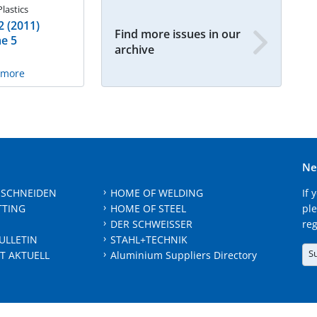
Plastics
2 (2011)
Find more issues in our
e 5
archive
n more
Ne
 SCHNEIDEN
HOME OF WELDING
If 
TTING
HOME OF STEEL
ple
DER SCHWEISSER
reg
ULLETIN
STAHL+TECHNIK
S
T AKTUELL
Aluminium Suppliers Directory