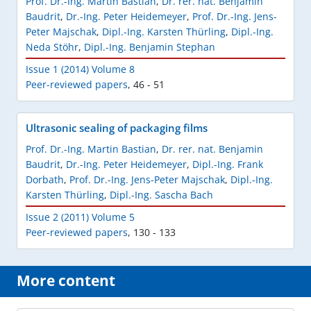
Prof. Dr.-Ing. Martin Bastian
,
Dr. rer. nat. Benjamin
Baudrit
,
Dr.-Ing. Peter Heidemeyer
,
Prof. Dr.-Ing. Jens-
Peter Majschak
,
Dipl.-Ing. Karsten Thürling
,
Dipl.-Ing.
Neda Stöhr
,
Dipl.-Ing. Benjamin Stephan
Issue 1 (2014) Volume 8
Peer-reviewed papers
,
46 - 51
Ultrasonic sealing of packaging films
Prof. Dr.-Ing. Martin Bastian
,
Dr. rer. nat. Benjamin
Baudrit
,
Dr.-Ing. Peter Heidemeyer
,
Dipl.-Ing. Frank
Dorbath
,
Prof. Dr.-Ing. Jens-Peter Majschak
,
Dipl.-Ing.
Karsten Thürling
,
Dipl.-Ing. Sascha Bach
Issue 2 (2011) Volume 5
Peer-reviewed papers
,
130 - 133
More content