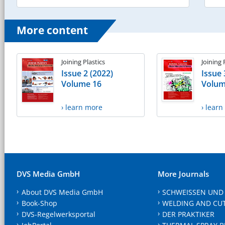
More content
Joining Plastics
Joining 
Issue 2 (2022)
Issue 
Volume 16
Volum
› learn more
› lear
DVS Media GmbH
More Journals
About DVS Media GmbH
SCHWEISSEN UND
Book-Shop
WELDING AND CU
DVS-Regelwerksportal
DER PRAKTIKER