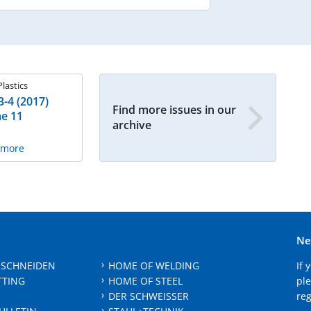
Plastics
3-4 (2017)
Find more issues in our
e 11
archive
n more
Ne
 SCHNEIDEN
HOME OF WELDING
If 
TTING
HOME OF STEEL
ple
DER SCHWEISSER
reg