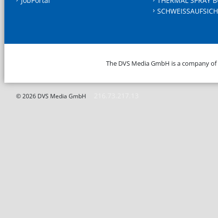
JobPortal
THERMAL SPRAY B
SCHWEISSAUFSICH
The DVS Media GmbH is a company of
216.73.217.13
© 2026 DVS Media GmbH