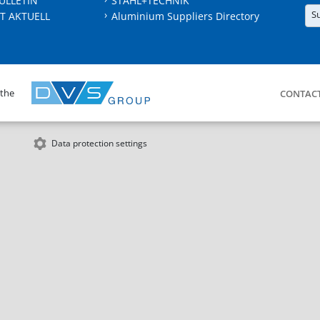
ULLETIN
STAHL+TECHNIK
S
T AKTUELL
Aluminium Suppliers Directory
 the
CONTAC
Data protection settings