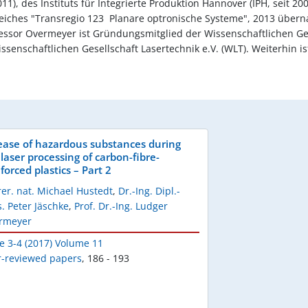
), des Instituts für Integrierte Produktion Hannover (IPH, seit 200
ches "Transregio 123  Planare optronische Systeme", 2013 überna
ssor Overmeyer ist Gründungsmitglied der Wissenschaftlichen Gese
senschaftlichen Gesellschaft Lasertechnik e.V. (WLT). Weiterhin ist
ease of hazardous substances during
 laser processing of carbon-fibre-
forced plastics – Part 2
rer. nat. Michael Hustedt
,
Dr.-Ing. Dipl.-
. Peter Jäschke
,
Prof. Dr.-Ing. Ludger
rmeyer
e 3-4 (2017) Volume 11
r-reviewed papers
,
186 - 193