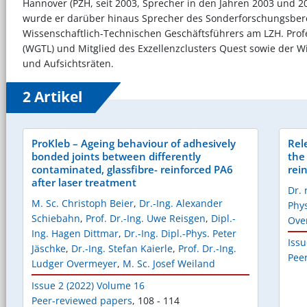
Hannover (PZH, seit 2003, Sprecher in den Jahren 2003 und 2011
wurde er darüber hinaus Sprecher des Sonderforschungsberei
Wissenschaftlich-Technischen Geschäftsführers am LZH. Profe
(WGTL) und Mitglied des Exzellenzclusters Quest sowie der Wis
und Aufsichtsräten.
2 Artikel
ProKleb – Ageing behaviour of adhesively
Rel
bonded joints between differently
the
contaminated, glassfibre- reinforced PA6
rein
after laser treatment
Dr. 
M. Sc. Christoph Beier
,
Dr.-Ing. Alexander
Phys
Schiebahn
,
Prof. Dr.-Ing. Uwe Reisgen
,
Dipl.-
Ove
Ing. Hagen Dittmar
,
Dr.-Ing. Dipl.-Phys. Peter
Issu
Jäschke
,
Dr.-Ing. Stefan Kaierle
,
Prof. Dr.-Ing.
Pee
Ludger Overmeyer
,
M. Sc. Josef Weiland
Issue 2 (2022) Volume 16
Peer-reviewed papers
,
108 - 114