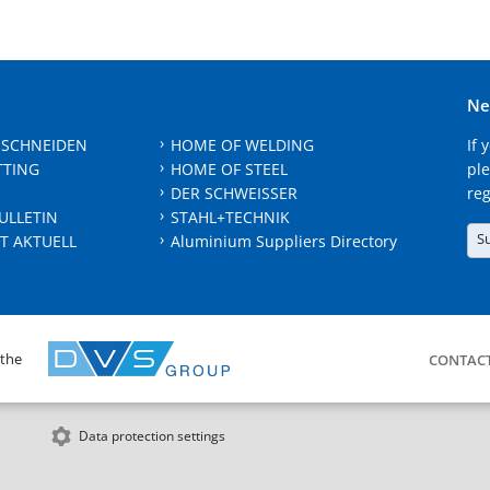
Ne
 SCHNEIDEN
HOME OF WELDING
If 
TTING
HOME OF STEEL
ple
DER SCHWEISSER
reg
ULLETIN
STAHL+TECHNIK
S
T AKTUELL
Aluminium Suppliers Directory
 the
CONTAC
Data protection settings