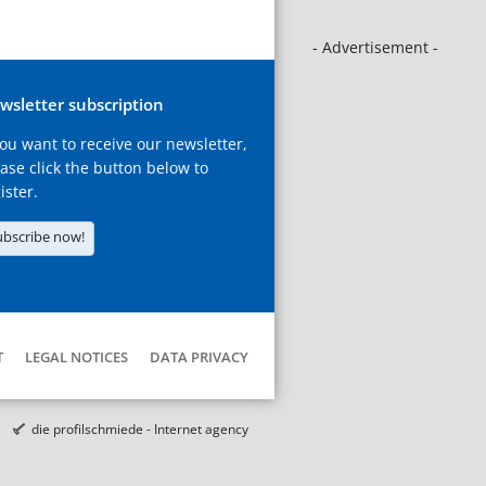
- Advertisement -
wsletter subscription
you want to receive our newsletter,
ase click the button below to
ister.
ubscribe now!
T
LEGAL NOTICES
DATA PRIVACY
die profilschmiede - Internet agency