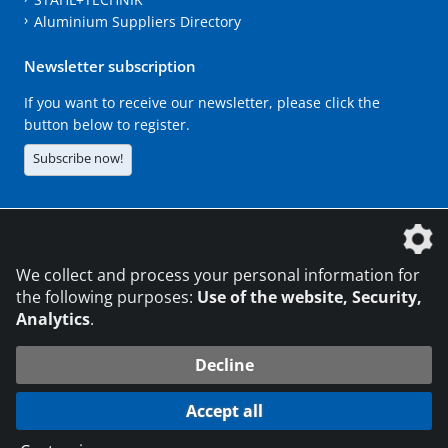
Aluminium Suppliers Directory
Newsletter subscription
If you want to receive our newsletter, please click the
button below to register.
Subscribe now!
The DVS Media GmbH is a company of the
We collect and process your personal information for
the following purposes:
Use of the website, Security,
Analytics
.
CONTACT
LEGAL NOTICES
DATA PRIVACY
Decline
216.73.216.232
© 2026 DVS Media GmbH
Accept all
Data protection settings