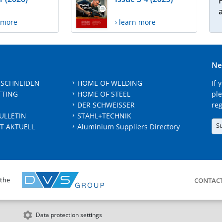
n more
› learn more
Ne
 SCHNEIDEN
HOME OF WELDING
If 
TTING
HOME OF STEEL
ple
DER SCHWEISSER
reg
ULLETIN
STAHL+TECHNIK
S
T AKTUELL
Aluminium Suppliers Directory
 the
CONTAC
Data protection settings