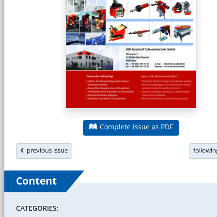
Complete issue as PDF
previous issue
followi
Content
CATEGORIES: