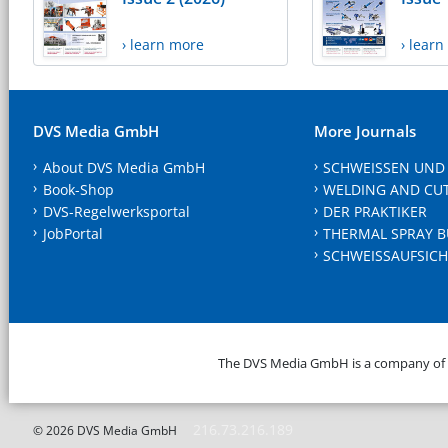
› learn more
› lear
DVS Media GmbH
More Journals
About DVS Media GmbH
SCHWEISSEN UND
Book-Shop
WELDING AND CU
DVS-Regelwerksportal
DER PRAKTIKER
JobPortal
THERMAL SPRAY B
SCHWEISSAUFSICH
The DVS Media GmbH is a company of
216.73.216.189
© 2026 DVS Media GmbH