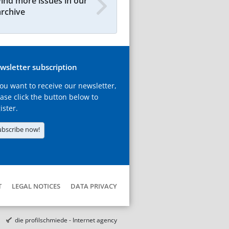
Find more issues in our
archive
wsletter subscription
you want to receive our newsletter,
ase click the button below to
ister.
ubscribe now!
T
LEGAL NOTICES
DATA PRIVACY
die profilschmiede - Internet agency