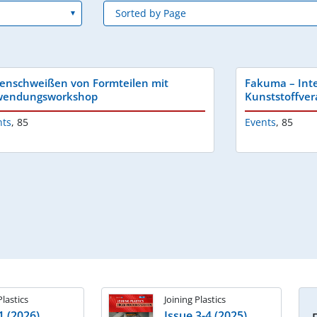
ienschweißen von Formteilen mit
Fakuma – Inte
endungsworkshop
Kunststoffver
nts
,
85
Events
,
85
Plastics
Joining Plastics
1 (2026)
Issue 3-4 (2025)