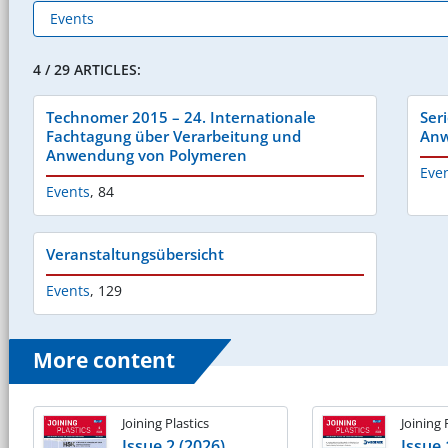
4 / 29 ARTICLES:
Technomer 2015 – 24. Internationale
Ser
Fachtagung über Verarbeitung und
Anw
Anwendung von Polymeren
Eve
Events
,
84
Veranstaltungsübersicht
Events
,
129
More content
Joining Plastics
Joining 
Issue 2 (2026)
Issue 