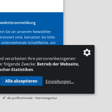
wsletteranmeldung
nn Sie an unserem Newsletter
eressiert sind, benutzen Sie bitte
 untenstehende Schaltfläche, um
h zu registrieren.
nd verarbeiten Ihre personenbezogenen
tzt abonnieren!
ür folgende Zwecke:
Betrieb der Webseite,
ucher-Statistiken
.
Alle akzeptieren
Einstellungen
...
AKT
IMPRESSUM
DATENSCHUTZ
die profilschmiede - Internetagentur