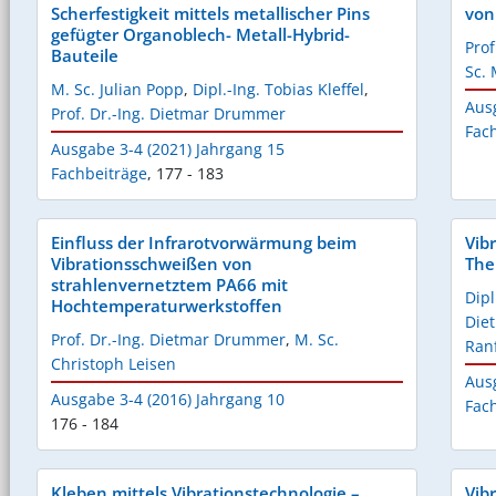
Scherfestigkeit mittels metallischer Pins
von
gefügter Organoblech- Metall-Hybrid-
Pro
Bauteile
Sc.
M. Sc. Julian Popp
,
Dipl.-Ing. Tobias Kleffel
,
Aus
Prof. Dr.-Ing. Dietmar Drummer
Fac
Ausgabe 3-4 (2021) Jahrgang 15
Fachbeiträge
,
177 - 183
Einfluss der Infrarotvorwärmung beim
Vib
Vibrationsschweißen von
The
strahlenvernetztem PA66 mit
Dip
Hochtemperaturwerkstoffen
Die
Prof. Dr.-Ing. Dietmar Drummer
,
M. Sc.
Ran
Christoph Leisen
Aus
Ausgabe 3-4 (2016) Jahrgang 10
Fac
176 - 184
Kleben mittels Vibrationstechnologie –
Vib