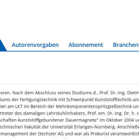
Autorenvorgaben
Abonnement
Branchen
boren. Nach dem Abschluss seines Studiums d...Prof. Dr.-Ing. Di
iums der Fertigungstechnik mit Schwerpunkt Kunststofftechnik u
beiter am LKT im Bereich der Mehrkomponentenspritzgießtechnik un
treter des damaligen Lehrstuhlinhabers, Prof. em. Dr.-Ing. Dr. h. c.
chaften kunststoffgebundener Dauermagnete" im Oktober 2004 und
echnischen Fakultät der Universität Erlangen-Nürnberg. Anschlie
giemanagement der Oechsler AG und war als Prokurist verantwortli