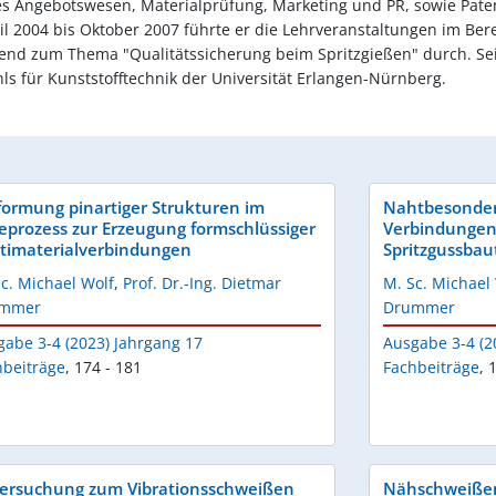
Angebotswesen, Materialprüfung, Marketing und PR, sowie Patent
il 2004 bis Oktober 2007 führte er die Lehrveranstaltungen im Ber
nd zum Thema "Qualitätssicherung beim Spritzgießen" durch. Seit 
ls für Kunststofftechnik der Universität Erlangen-Nürnberg.
formung pinartiger Strukturen im
Nahtbesonderh
eprozess zur Erzeugung formschlüssiger
Verbindungen 
timaterialverbindungen
Spritzgussbau
c. Michael Wolf
,
Prof. Dr.-Ing. Dietmar
M. Sc. Michael
mmer
Drummer
gabe 3-4 (2023) Jahrgang 17
Ausgabe 3-4 (2
hbeiträge
,
174 - 181
Fachbeiträge
,
1
ersuchung zum Vibrationsschweißen
Nähschweißen