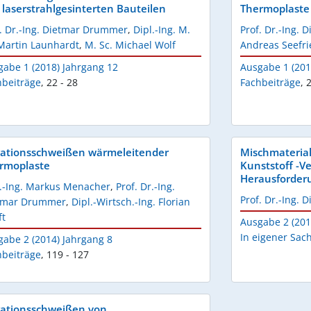
 laserstrahlgesinterten Bauteilen
Thermoplaste
f. Dr.-Ing. Dietmar Drummer
,
Dipl.-Ing. M.
Prof. Dr.-Ing.
 Martin Launhardt
,
M. Sc. Michael Wolf
Andreas Seefri
gabe 1 (2018) Jahrgang 12
Ausgabe 1 (201
hbeiträge
,
22 - 28
Fachbeiträge
,
2
rationsschweißen wärmeleitender
Mischmaterial
rmoplaste
Kunststoff -V
Herausforder
l.-Ing. Markus Menacher
,
Prof. Dr.-Ing.
Prof. Dr.-Ing.
tmar Drummer
,
Dipl.-Wirtsch.-Ing. Florian
ft
Ausgabe 2 (201
In eigener Sac
gabe 2 (2014) Jahrgang 8
hbeiträge
,
119 - 127
rationsschweißen von