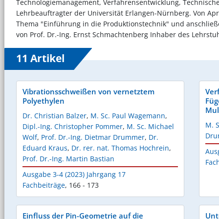
Technologiemanagement, Verfahrensentwicklung, Technisches 
Lehrbeauftragter der Universität Erlangen-Nürnberg. Von Apr
Thema "Einführung in die Produktionstechnik" und anschließe
von Prof. Dr.-Ing. Ernst Schmachtenberg Inhaber des Lehrstuh
11 Artikel
Vibrationsschweißen von vernetztem
Ver
Polyethylen
Füg
Mul
Dr. Christian Balzer
,
M. Sc. Paul Wagemann
,
M. S
Dipl.-Ing. Christopher Pommer
,
M. Sc. Michael
Dru
Wolf
,
Prof. Dr.-Ing. Dietmar Drummer
,
Dr.
Eduard Kraus
,
Dr. rer. nat. Thomas Hochrein
,
Aus
Prof. Dr.-Ing. Martin Bastian
Fac
Ausgabe 3-4 (2023) Jahrgang 17
Fachbeiträge
,
166 - 173
Einfluss der Pin-Geometrie auf die
Unt