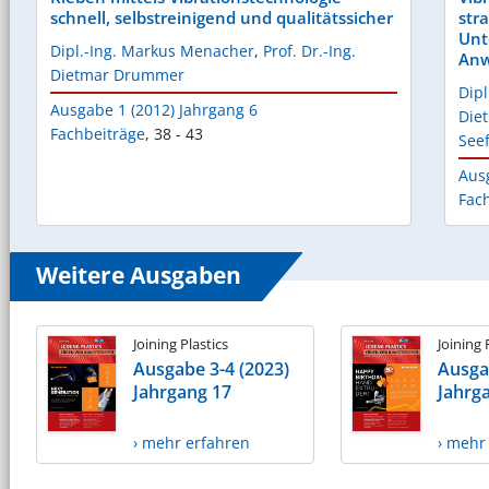
schnell, selbstreinigend und qualitätssicher
str
Unt
Dipl.-Ing. Markus Menacher
,
Prof. Dr.-Ing.
Anw
Dietmar Drummer
Dip
Ausgabe 1 (2012) Jahrgang 6
Die
Fachbeiträge
,
38 - 43
Seef
Aus
Fac
Weitere Ausgaben
Joining Plastics
Joining 
Ausgabe 3-4 (2023)
Ausga
Jahrgang 17
Jahrg
› mehr erfahren
› mehr