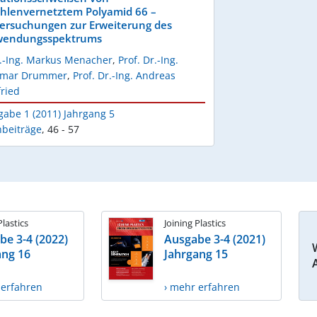
ahlenvernetztem Polyamid 66 –
ersuchungen zur Erweiterung des
endungsspektrums
l.-Ing. Markus Menacher
,
Prof. Dr.-Ing.
tmar Drummer
,
Prof. Dr.-Ing. Andreas
ried
gabe 1 (2011) Jahrgang 5
hbeiträge
,
46 - 57
Plastics
Joining Plastics
be 3-4 (2022)
Ausgabe 3-4 (2021)
ang 16
Jahrgang 15
 erfahren
› mehr erfahren