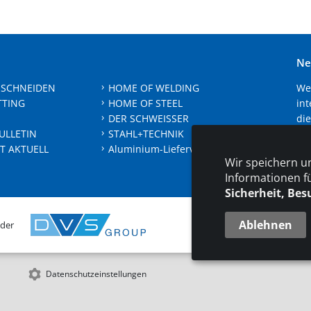
Ne
 SCHNEIDEN
HOME OF WELDING
We
TTING
HOME OF STEEL
int
DER SCHWEISSER
die
ULLETIN
STAHL+TECHNIK
sic
T AKTUELL
Aluminium-Lieferverzeichnis
Wir speichern u
Je
Informationen f
Sicherheit, Bes
Ablehnen
 der
KONT
Datenschutzeinstellungen