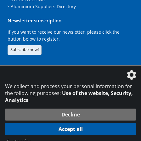
Aluminium Suppliers Directory
Newsletter subscription
If you want to receive our newsletter, please click the
button below to register.
Subscribe now!
The DVS Media GmbH is a company of the
We collect and process your personal information for
the following purposes:
Use of the website, Security,
Analytics
.
CONTACT
LEGAL NOTICES
DATA PRIVACY
Decline
216.73.216.30
© 2026 DVS Media GmbH
Accept all
Data protection settings